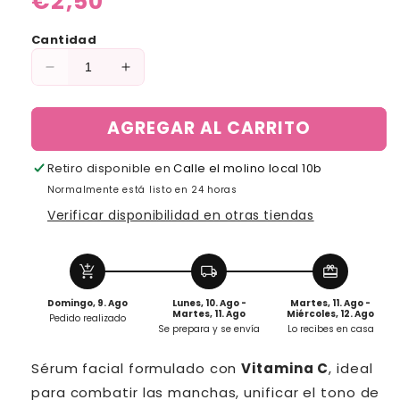
€2,50
habitual
Cantidad
Reducir
Aumentar
cantidad
cantidad
para
para
AGREGAR AL CARRITO
Serum
Serum
vitamina
vitamina
c
c
Retiro disponible en
Calle el molino local 10b
Normalmente está listo en 24 horas
Verificar disponibilidad en otras tiendas
add_shopping_cart
local_shipping
redeem
Domingo, 9. Ago
Lunes, 10. Ago -
Martes, 11. Ago -
Martes, 11. Ago
Miércoles, 12. Ago
Pedido realizado
Se prepara y se envía
Lo recibes en casa
Sérum facial formulado con
Vitamina C
, ideal
para combatir las manchas, unificar el tono de