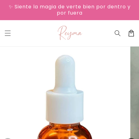
Ir
✨ Siente la magia de verte bien por dentro y
directamente
Read
por fuera
al contenido
the
Privacy
Carrit
Policy
Ir
directamente
a la
información
del producto